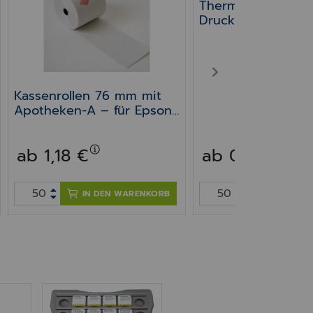
Thermorollen mit 
Druck phenolfrei 
NEXT
Kassenrollen 76 mm mit
Apotheken-A – für Epson
TM-J
7000/7500/7600/7700/8
ab 1,18 €
ab 0,49 €
000 Kassendrucker
IN DEN WARENKORB
IN DEN W
St)
ckkarte 35 (VPE 120St)
Verteilertablett für Becherblister