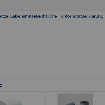
sätze Lebensmittelrechtliche Konformitätserklärung 
:
rollen 76 mm Premium Weiß – für Epson TM-J 7
Blue4est® Ökobon Thermo-