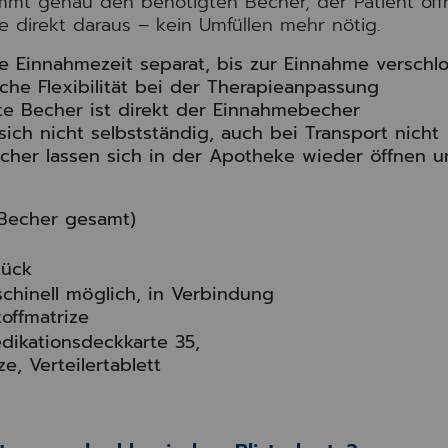
nimmt genau den benötigten Becher, der Patient öff
 direkt daraus – kein Umfüllen mehr nötig.
e Einnahmezeit separat, bis zur Einnahme verschl
iche Flexibilität bei der Therapieanpassung
e Becher ist direkt der Einnahmebecher
ich nicht selbstständig, auch bei Transport nicht
cher lassen sich in der Apotheke wieder öffnen 
 Becher gesamt)
tück
chinell möglich, in Verbindung
offmatrize
Medikationsdeckkarte 35,
e, Verteilertablett