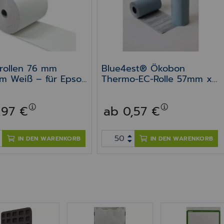
rollen 76 mm
Blue4est® Ökobon
m Weiß – für Epson
Thermo-EC-Rolle 57mm x
14m x 12mm
7200/7500/7600/77
,97 €
ab 0,57 €
00
IN DEN WARENKORB
IN DEN WARENKORB
kvollen Verklebung der Blister Karten.
mstoffmatrize für Becherblister 35
Blisterfolie 35 Tinte/Laser (VPE 120
Medikationsde