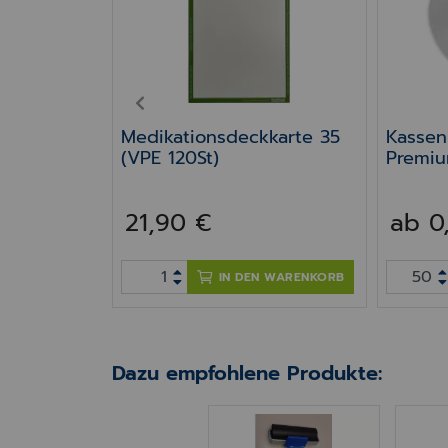
inte/Laser
PREV
Medikationsdeckkarte 35
Kassen
(VPE 120St)
Premiu
TM-J
7000/
21,90 €
ab 0
00/80
N WARENKORB
IN DEN WARENKORB
Dazu empfohlene Produkte:
Soft-Roller, blau, zur druc
Schau