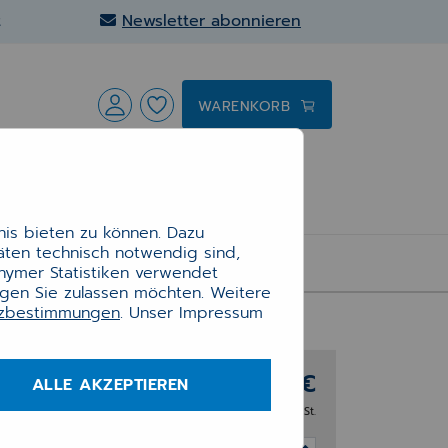
t
Newsletter abonnieren
WARENKORB
is bieten zu können. Dazu
täten technisch notwendig sind,
40ST)
onymer Statistiken verwendet
E
ngen Sie zulassen möchten. Weitere
tzbestimmungen
. Unser Impressum
cher
209,00 €
ALLE AKZEPTIEREN
zzgl. 19% MwSt.
T