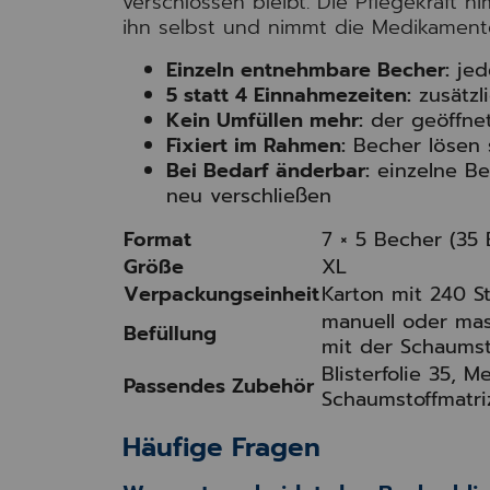
verschlossen bleibt. Die Pflegekraft 
ihn selbst und nimmt die Medikamente
Einzeln entnehmbare Becher:
jed
5 statt 4 Einnahmezeiten:
zusätzl
Kein Umfüllen mehr:
der geöffnet
Fixiert im Rahmen:
Becher lösen s
Bei Bedarf änderbar:
einzelne Be
neu verschließen
Format
7 × 5 Becher (35
Größe
XL
Verpackungseinheit
Karton mit 240 S
manuell oder mas
Befüllung
mit der Schaumst
Blisterfolie 35, 
Passendes Zubehör
Schaumstoffmatriz
Häufige Fragen