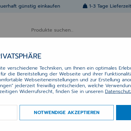
uerhaft günstig einkaufen
1-3 Tage Lieferzei
RIVATSPHÄRE
Alle Artikel
Über Uns
Kontakt
e verschiedene Techniken, um Ihnen ein optimales Erlebn
ür die Bereitstellung der Webseite und ihrer Funktionali
BECHERBLISTER 7X5
BLISTER-RAHMEN 35 GRÖSSE XL (VPE 2
komfortable Webseiteneinstellungen und zur Erstellung an
ster-Rahmen 35 Größe XL (VP
lungen“ jederzeit freiwillig entscheiden, welche Verwendu
St)
zeitigen Widerrufsrecht, finden Sie in unseren
Datenschu
Rahmen für einzeln entnehmbare Medikamentenbe
NOTWENDIGE AKZEPTIEREN
Einnahmezeiten am Tag
DER BECHER EINZELN ENTNEHMBAR UND VERSIEGEL
STATT 4 EINNAHMEZEITEN PRO TAG MÖGLICH