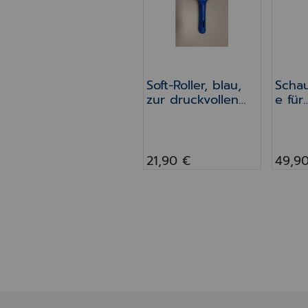
Soft-Roller, blau,
Schau
zur druckvollen
e für
Verklebung der
Beche
Blister Karten.
21,90 €
49,9