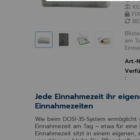
KE
FIX
BE
Blist
am Ta
Einna
Art.-N
Verfü
:
Jede Einnahmezeit ihr eigene
Einnahmezeiten
Wie beim DOSI-35-System ermöglicht d
Einnahmezeit am Tag – etwa für eine 
Einnahmezeit sitzt in einem eigenen,