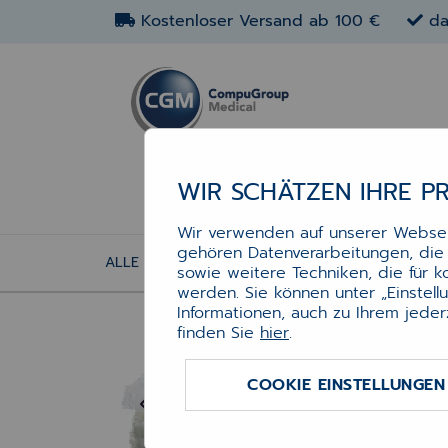
Kostenloser Versand ab 100 €
da
WIR SCHÄTZEN IHRE P
Wir verwenden auf unserer Webseit
gehören Datenverarbeitungen, die f
ALLE ARTIKEL
BLISTER UND -ZUBEHÖR
sowie weitere Techniken, die für 
Bli
werden. Sie können unter „Einstel
240
Informationen, auch zu Ihrem jeder
finden Sie
hier
.
Der 
COOKIE EINSTELLUNGEN
– 5 
JE
5 