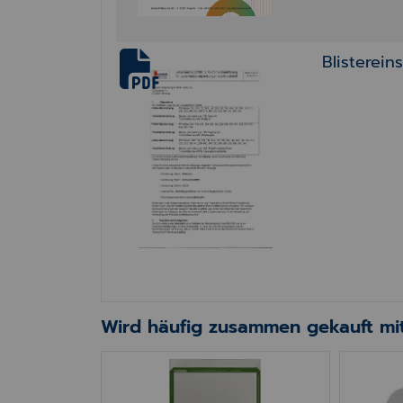
Blisterein
Wird häufig zusammen gekauft mit
inte/Laser (VPE 120St)
Medikationsdeckkarte 35 (VPE 120St)
Kassen