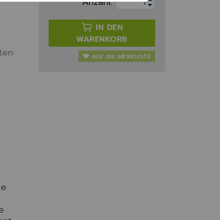
Anzahl:
IN DEN
WARENKORB
ten
AUF DIE MERKLISTE
te
e