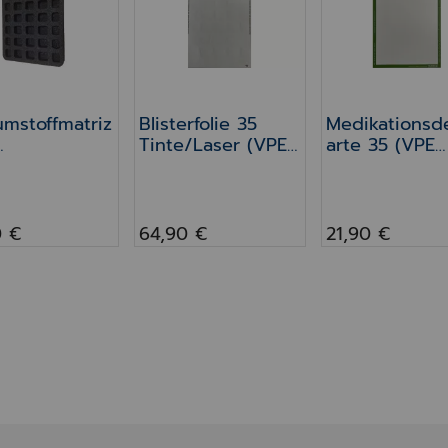
mstoffmatriz
Blisterfolie 35
Medikationsd
Tinte/Laser (VPE
arte 35 (VPE
rblister 35
120St)
120St)
0 €
64,90 €
21,90 €