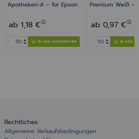
Apotheken-A – für Epson
Premium Weiß – f
TM-J
TM-J
7000/7500/7600/7700/8
7000/7200/7500
ab 1,18 €
ab 0,97 €
000 Kassendrucker
00/8000
IN DEN WARENKORB
IN DEN 
Rechtliches
Allgemeine Verkaufsbedingungen