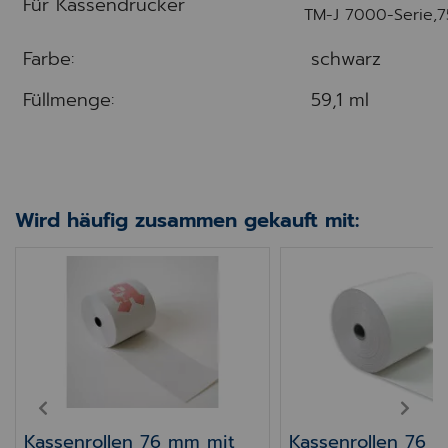
Für Kassendrucker
TM-J 7000-Serie,
Farbe:
schwarz
Füllmenge:
59,1 ml
Wird häufig zusammen gekauft mit:
phenolfrei 14m
Kassenrollen 76 mm mit Apotheken-A – für Ep
Kassenrollen 76 
PREV
NEXT
Kassenrollen 76 mm mit
Kassenrollen 76 