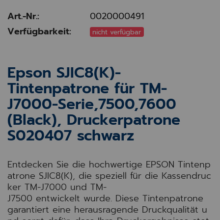
Art.-Nr.:
0020000491
Verfügbarkeit:
nicht verfügbar
Epson SJIC8(K)-
Tintenpatrone für TM-
J7000-Serie,7500,7600
(Black), Druckerpatrone
S020407 schwarz
E
n
t
d
e
c
k
e
n
S
i
e
d
i
e
h
o
c
h
w
e
r
t
i
g
e
E
P
S
O
N
Tinten
p
a
t
r
o
n
e
S
J
I
C
8
(
K
)
,
d
i
e
s
p
e
z
i
e
l
l
f
ü
r
d
i
e
K
a
s
s
e
n
d
r
u
c
k
e
r
T
M
-
J
7
0
0
0
u
n
d
T
M
-
J
7
5
0
0
e
n
t
w
i
c
k
e
l
t
w
u
r
d
e
.
D
i
e
s
e
T
i
n
t
e
n
p
a
t
r
o
n
e
g
a
r
a
n
t
i
e
r
t
e
i
n
e
h
e
r
a
u
s
r
a
g
e
n
d
e
D
r
u
c
k
q
u
a
l
i
t
ä
t
u