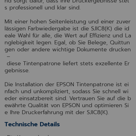
n
d
s
o
r
g
t
d
a
f
ü
r
,
d
a
s
s
I
h
r
e
D
r
u
c
k
e
r
g
e
b
n
i
s
s
e
s
t
e
t
s
p
r
o
f
e
s
s
i
o
n
e
l
l
u
n
d
k
l
a
r
s
i
n
d
.
M
i
t
e
i
n
e
r
h
o
h
e
n
S
e
i
t
e
n
l
e
i
s
t
u
n
g
u
n
d
e
i
n
e
r
z
u
v
e
r
l
ä
s
s
i
g
e
n
F
a
r
b
w
i
e
d
e
r
g
a
b
e
i
s
t
d
i
e
S
J
I
C
8
(
K
)
d
i
e
i
d
e
a
l
e
W
a
h
l
f
ü
r
a
l
l
e
,
d
i
e
W
e
r
t
a
u
f
E
f
f
i
z
i
e
n
z
u
n
d
L
a
n
g
l
e
b
i
g
k
e
i
t
l
e
g
e
n
.
E
g
a
l
,
o
b
S
i
e
B
e
l
e
g
e
,
Q
u
i
t
t
u
n
g
e
n
o
d
e
r
a
n
d
e
r
e
w
i
c
h
t
i
g
e
D
o
k
u
m
e
n
t
e
d
r
u
c
k
e
n
–
d
i
e
s
e
T
i
n
t
e
n
p
a
t
r
o
n
e
l
i
e
f
e
r
t
s
t
e
t
s
e
x
z
e
l
l
e
n
t
e
E
r
g
e
b
n
i
s
s
e
.
D
i
e
I
n
s
t
a
l
l
a
t
i
o
n
d
e
r
E
P
S
O
N
Tinte
n
p
a
t
r
o
n
e
i
s
t
e
i
n
f
a
c
h
u
n
d
u
n
k
o
m
p
l
i
z
i
e
r
t
,
s
o
d
a
s
s
S
i
e
s
c
h
n
e
l
l
w
i
e
d
e
r
e
i
n
s
a
t
z
b
e
r
e
i
t
s
i
n
d
.
V
e
r
t
r
a
u
e
n
S
i
e
a
u
f
d
i
e
b
e
w
ä
h
r
t
e
Q
u
a
l
i
t
ä
t
v
o
n
E
P
S
O
N
u
n
d
o
p
t
i
m
i
e
r
e
n
S
i
e
I
h
r
e
D
r
u
c
k
e
r
f
a
h
r
u
n
g
m
i
t
d
e
r
S
J
I
C
8
(
K
)
.
Technische Details