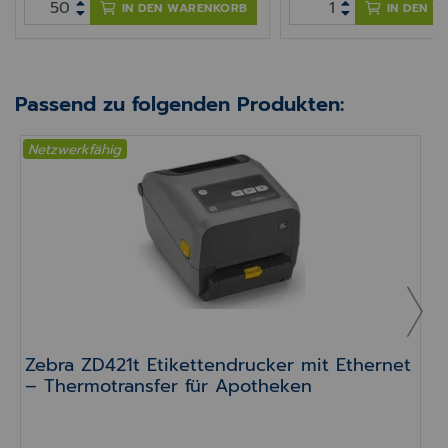
IN DEN WARENKORB
IN DEN 
Passend zu folgenden Produkten:
Netzwerkfähig
Zebra ZD421t Etikettendrucker mit Ethernet – 
Zebra ZD421t Etikettendrucker mit Ethernet
– Thermotransfer für Apotheken