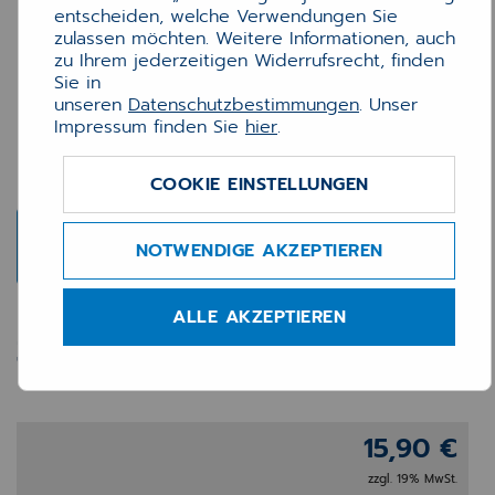
entscheiden, welche Verwendungen Sie
zulassen möchten. Weitere Informationen, auch
zu Ihrem jederzeitigen Widerrufsrecht, finden
Sie in
unseren
Datenschutzbestimmungen
. Unser
Impressum finden Sie
hier
.
COOKIE EINSTELLUNGEN
NOTWENDIGE AKZEPTIEREN
ALLE AKZEPTIEREN
Zebra-Etiketten weiß,
76x25mm
15,90 €
zzgl. 19% MwSt.