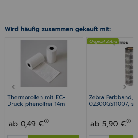
Wird häufig zusammen gekauft mit:
Original Zebra
potheken-A – für Epson TM-J 7000/7500/7600/77
Thermorollen mit EC-Druck phenolfrei 14m
Zebra Farbband, 0
PREV
NEXT
Thermorollen mit EC-
Zebra Farbband,
Druck phenolfrei 14m
02300GS11007, sc
110 x 74 m,
Thermotransfer
ab 0,49 €
ab 5,90 €