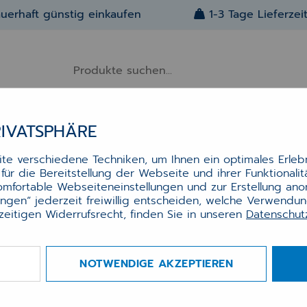
uerhaft günstig einkaufen
1-3 Tage Lieferzei
RIVATSPHÄRE
Alle Artikel
Über Uns
Kontakt
e verschiedene Techniken, um Ihnen ein optimales Erlebn
ür die Bereitstellung der Webseite und ihrer Funktionali
PTUR, POS & ABDA
DYMO®-ETIKETTEN 11353 FÜR LABELWRITE
komfortable Webseiteneinstellungen und zur Erstellung an
O®-Etiketten 11353 für
lungen“ jederzeit freiwillig entscheiden, welche Verwendu
zeitigen Widerrufsrecht, finden Sie in unseren
Datenschu
elWriter, Vielzweck-Etiketten
ß, 13 x 25 mm, wiederablösbar
.000 Etiketten
NOTWENDIGE AKZEPTIEREN
: 5411313113533