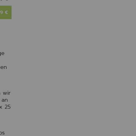
99 €
ge
den
 wir
 an
x 25
os