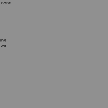
d ohne
ene
 wir
n