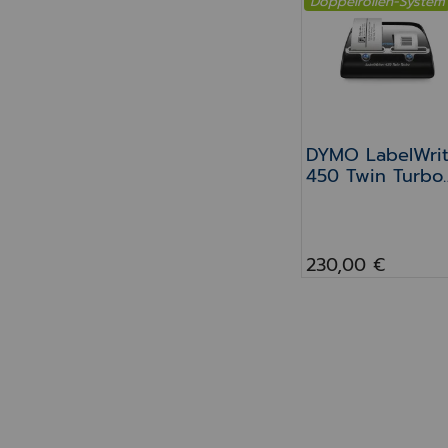
Doppelrollen-System
DYMO LabelWrite
DYMO LabelWrit
450 Twin Turbo
Etikettendrucke
– Doppelrollen-
System für
Apotheken
230,00 €