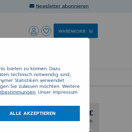
t
Newsletter abonnieren
WARENKORB
is bieten zu können. Dazu
täten technisch notwendig sind,
R, VIELZWECK-ETIKETTEN WEISS, 13 X 25 MM, WIEDERABLÖSBAR
onymer Statistiken verwendet
ngen Sie zulassen möchten. Weitere
tzbestimmungen
. Unser Impressum
, 1
12,49 €
ALLE AKZEPTIEREN
zzgl. 19% MwSt.