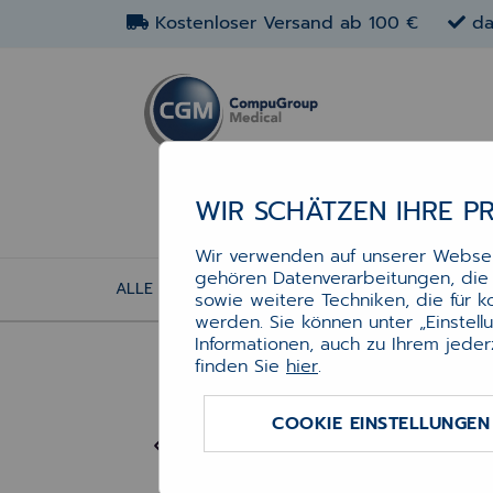
Kostenloser Versand ab 100 €
da
WIR SCHÄTZEN IHRE P
Wir verwenden auf unserer Webseit
gehören Datenverarbeitungen, die f
ALLE ARTIKEL
APOTHEKEN-ETIKETTEN: REZE
sowie weitere Techniken, die für 
DYM
werden. Sie können unter „Einstel
Informationen, auch zu Ihrem jeder
Lab
finden Sie
hier
.
wei
x 1
COOKIE EINSTELLUNGEN
EAN