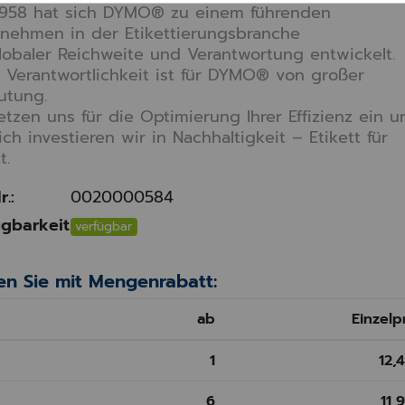
1958 hat sich DYMO® zu einem führenden
nehmen in der Etikettierungsbranche
lobaler Reichweite und Verantwortung entwickelt.
 Verantwortlichkeit ist für DYMO® von großer
utung.
etzen uns für die Optimierung Ihrer Effizienz ein u
ich investieren wir in Nachhaltigkeit – Etikett für
t.
r.:
0020000584
gbarkeit
verfügbar
en Sie mit Mengenrabatt:
ab
Einzelp
1
12,
6
11,