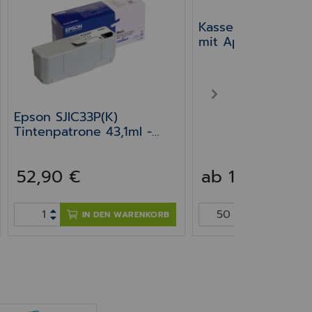
Epson SJIC33P(K) Tintenpatrone 43,1ml - Origin
Kassenrollen Ther
mit Apotheken "A
Epson TM-T88V/ 
H5000/ TM-m30II,
M30III
NEXT
Epson SJIC33P(K)
Tintenpatrone 43,1ml -
Original für Apotheken-
Drucker TM-J 7200/7700
52,90 €
ab 1,79 €
IN DEN WARENKORB
IN DEN W