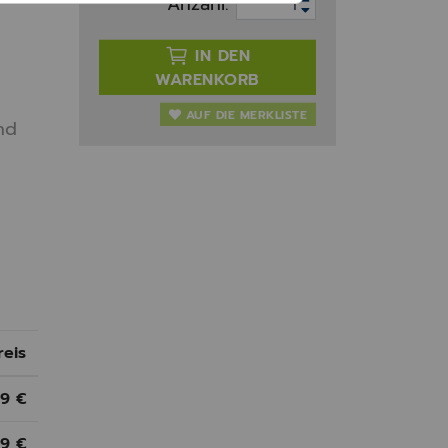
Anzahl:
IN DEN
WARENKORB
AUF DIE MERKLISTE
nd
reis
49 €
99 €