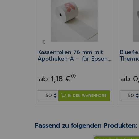
t EC-
i 14m
PREV
Kassenrollen 76 mm mit
Blue4
Apotheken-A – für Epson
Thermo
TM-J
14m x
7000/7500/7600/7700/8
ab 1,18 €
ab 0
000 Kassendrucker
N WARENKORB
IN DEN WARENKORB
Passend zu folgenden Produkten: