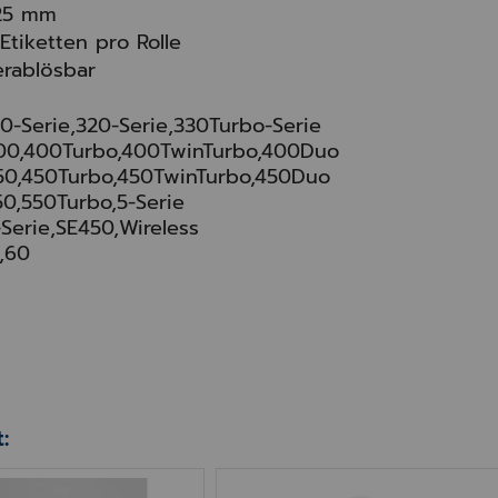
 25 mm
Etiketten pro Rolle
rablösbar
0-Serie,320-Serie,330Turbo-Serie
00,400Turbo,400TwinTurbo,400Duo
0,450Turbo,450TwinTurbo,450Duo
0,550Turbo,5-Serie
Serie,SE450,Wireless
,60
:
A – für Epson TM-J 7000/7500/7600/7700/8000 K
st® Ökobon Thermo-EC-Rolle 57mm x 14m x 12mm
Kassenrollen 76 mm Premi