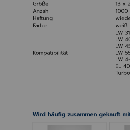
Größe
13 x
Anzahl
1000 
Haftung
wiede
Farbe
weiß
LW 31
LW 4
LW 45
Kompatibilität
LW 55
LW 4-
EL 40
Turbo
Wird häufig zusammen gekauft mit
t EC-Druck phenolfrei 14m
Kassenrollen 76 mm mit Apotheken-
Blue4e