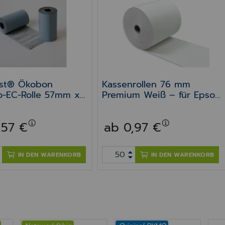
est® Ökobon
Kassenrollen 76 mm
-EC-Rolle 57mm x
Premium Weiß – für Epson
 12mm
TM-J
7000/7200/7500/7600/77
,57 €
ab 0,97 €
00/8000
IN DEN WARENKORB
IN DEN WARENKORB