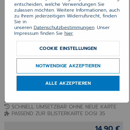
entscheiden, welche Verwendungen Sie
zulassen möchten. Weitere Informationen, auch
zu Ihrem jederzeitigen Widerrufsrecht, finden
Sie in
unseren
Datenschutzbestimmungen
. Unser
Impressum finden Sie
hier
.
COOKIE EINSTELLUNGEN
Reparatur-Etiketten für
NOTWENDIGE AKZEPTIEREN
Blister DOSI 35
ALLE AKZEPTIEREN
Das Reparatur-Kit für schnelle Korrekturen an
Ihrem DOSI-35-Blister
GEZIELTE REPARATUR JE BLASE
SCHNELL UMSETZBAR OHNE NEUE KARTE
PASSEND ZUR BLISTERKARTE DOSI 35
14,90 €