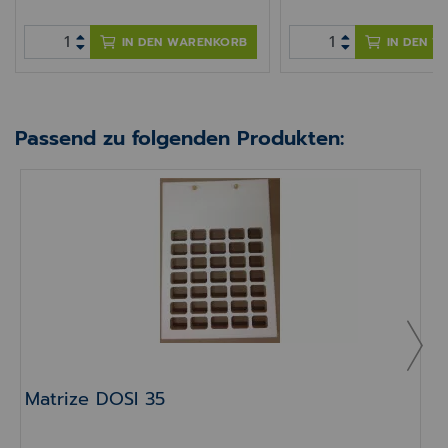
IN DEN WARENKORB
IN DEN 
Passend zu folgenden Produkten:
Matrize DOSI 35
B
Matrize DOSI 35