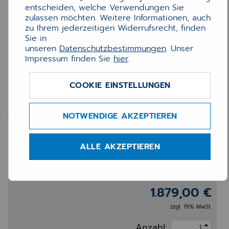
entscheiden, welche Verwendungen Sie
zulassen möchten. Weitere Informationen, auch
zu Ihrem jederzeitigen Widerrufsrecht, finden
Sie in
unseren
Datenschutzbestimmungen
. Unser
Impressum finden Sie
hier
.
Samsung QH55C 55" 4K
COOKIE EINSTELLUNGEN
Digital Signage Display –
700 cd/m², Innenbereich,
NOTWENDIGE AKZEPTIEREN
24/7
ALLE AKZEPTIEREN
Samsung QH55C – 55" 4K Display für
Apotheke & Verkaufsraum
1.879,00 €
zzgl. 19% MwSt.
Anzahl: