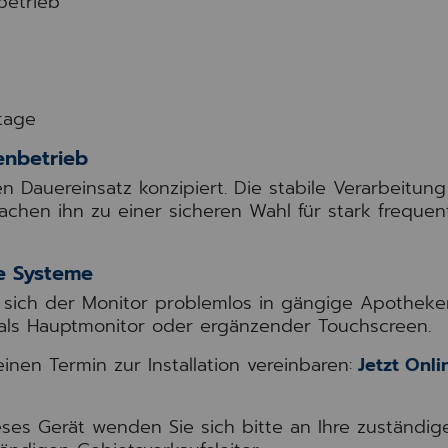
betrieb
tage
enbetrieb
en Dauereinsatz konzipiert. Die stabile Verarbeitun
chen ihn zu einer sicheren Wahl für stark frequent
de Systeme
 sich der Monitor problemlos in gängige Apotheke
 als Hauptmonitor oder ergänzender Touchscreen.
nen Termin zur Installation vereinbaren:
Jetzt Onli
eses Gerät wenden Sie sich bitte an Ihre zuständig