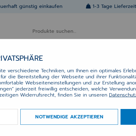
uerhaft günstig einkaufen
1-3 Tage Lieferzei
RIVATSPHÄRE
Alle Artikel
Über Uns
Kontakt
OS MCM-417 Touchmonitor 17"
e verschiedene Techniken, um Ihnen ein optimales Erlebn
ür die Bereitstellung der Webseite und ihrer Funktionali
 – USB Touch & DisplayPort f
komfortable Webseiteneinstellungen und zur Erstellung an
othekenkasse
lungen“ jederzeit freiwillig entscheiden, welche Verwendu
zeitigen Widerrufsrecht, finden Sie in unseren
Datenschu
 MCM-417 – Der kompakte 17" Touchmonitor für
re Kassenplätze
NOTWENDIGE AKZEPTIEREN
kter 17" LCD Touchmonitor mit USB-Touchschnitts
isplayPort. Ideal für Apothekenkassen, HV-Tische
ffice-Arbeitsplätze. Platzsparend, robust und