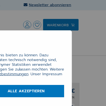
t
Newsletter abonnieren
WARENKORB
is bieten zu können. Dazu
täten technisch notwendig sind,
ür
onymer Statistiken verwendet
ngen Sie zulassen möchten. Weitere
tzbestimmungen
. Unser Impressum
758,00 €
ALLE AKZEPTIEREN
telle
zzgl. 19% MwSt.
 und