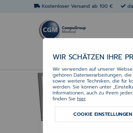
Kostenloser Versand ab 100 €
da
WIR SCHÄTZEN IHRE P
4P
Wir verwenden auf unserer Webseit
gehören Datenverarbeitungen, die f
LCD
sowie weitere Techniken, die für 
Ap
werden. Sie können unter „Einstel
Informationen, auch zu Ihrem jeder
finden Sie
hier
.
4POS
siche
COOKIE EINSTELLUNGEN
Kompa
und D
Backo