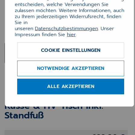
entscheiden, welche Verwendungen Sie
zulassen möchten. Weitere Informationen, auch
zu Ihrem jederzeitigen Widerrufsrecht, finden
Sie in
unseren
Datenschutzbestimmungen
. Unser
Impressum finden Sie
hier
.
COOKIE EINSTELLUNGEN
NOTWENDIGE AKZEPTIEREN
Elo 2270L Touchmonitor
22" LCD weiß – PCAP
ALLE AKZEPTIEREN
Multi-Touch, Apotheken
Kasse & HV-Tisch inkl.
Standfuß