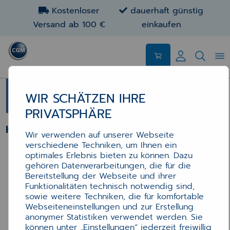
Kostenloser
dauerhaft günstig
Versand ab 100 €
einkaufen
Apoware® – Ihre Nr. 1 für günstiges
Bilder
WIR SCHÄTZEN IHRE
PRIVATSPHÄRE
HARDWARE
Wir verwenden auf unserer Webseite
verschiedene Techniken, um Ihnen ein
Empfohlen für Beratungsplätze
optimales Erlebnis bieten zu können. Dazu
SmartGlass Sichtschutzwand mit Bewegungssen
gehören Datenverarbeitungen, die für die
Bereitstellung der Webseite und ihrer
Funktionalitäten technisch notwendig sind,
sowie weitere Techniken, die für komfortable
Webseiteneinstellungen und zur Erstellung
anonymer Statistiken verwendet werden. Sie
können unter „Einstellungen“ jederzeit freiwillig