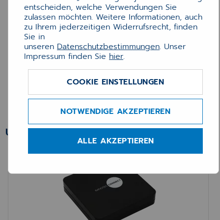
entscheiden, welche Verwendungen Sie
zulassen möchten. Weitere Informationen, auch
zu Ihrem jederzeitigen Widerrufsrecht, finden
SmartGlass Sichtschutzwand mit
Sie in
Bewegungssensor für Apotheken
unseren
Datenschutzbestimmungen
. Unser
Impressum finden Sie
hier
.
COOKIE EINSTELLUNGEN
599,00 €
NOTWENDIGE AKZEPTIEREN
UNSERE TOPSELLER
ALLE AKZEPTIEREN
KÜHLKETTE SICHERN
Digitale Temperaturkontrolle