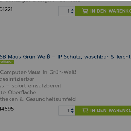
001221
IN DEN WARENK
SB‑Maus Grün‑Weiß – IP‑Schutz, waschbar & leicht
verfügbar
 Computer‑Maus in Grün‑Weiß
esinfizierbar
s – sofort einsatzbereit
tte Oberfläche
potheken & Gesundheitsumfeld
014695
IN DEN WARENK