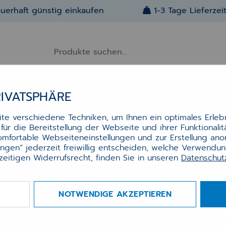
uerhaft günstig einkaufen
1-3 Tage Lieferzei
RIVATSPHÄRE
Alle Artikel
Über Uns
Kontakt
e verschiedene Techniken, um Ihnen ein optimales Erlebn
ür die Bereitstellung der Webseite und ihrer Funktionali
komfortable Webseiteneinstellungen und zur Erstellung an
lungen“ jederzeit freiwillig entscheiden, welche Verwendu
zeitigen Widerrufsrecht, finden Sie in unseren
Datenschu
 Wheel Mouse USB schwarz
verfügbar
B-Maus mit Scrollrad
erung für Kasse & Warenwirtschaft
NOTWENDIGE AKZEPTIEREN
– sofort einsatzbereit
en & wartungsfrei
 unauffälliges Design in Schwarz