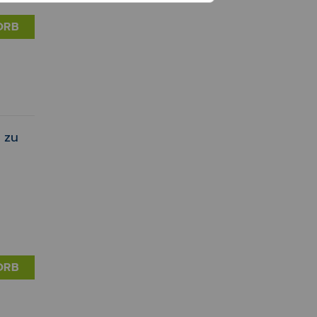
ORB
 zu
ORB