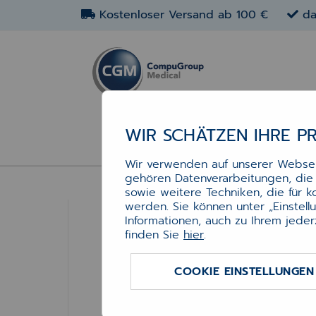
Kostenloser Versand ab 100 €
da
WIR SCHÄTZEN IHRE P
Wir verwenden auf unserer Webseit
gehören Datenverarbeitungen, die f
sowie weitere Techniken, die für 
werden. Sie können unter „Einstel
Maus
Maus
Informationen, auch zu Ihrem jeder
Maus Optical
finden Sie
hier
.
Maus
- Optische US
- Präzise Steu
COOKIE EINSTELLUNGEN
- Plug & Play 
- Kabelgebund
- Klassisches,