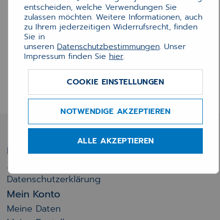
entscheiden, welche Verwendungen Sie
Passendes Verbrauchsmaterial:
zulassen möchten. Weitere Informationen, auch
zu Ihrem jederzeitigen Widerrufsrecht, finden
Sie in
unseren
Datenschutzbestimmungen
. Unser
Impressum finden Sie
hier
.
COOKIE EINSTELLUNGEN
NOTWENDIGE AKZEPTIEREN
ALLE AKZEPTIEREN
Rechtliches
Allgemeine Verkaufsbedingungen
Datenschutzerklärung
Mein Konto
Meine Daten