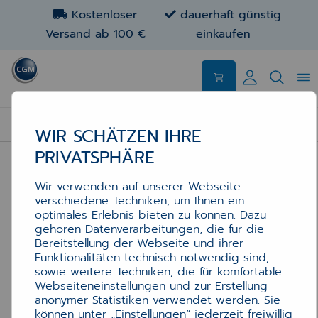
Kostenloser
dauerhaft günstig
Versand ab 100 €
einkaufen
Brother-Laser-Laserdrucker HL-5450
BROTHER-LASER-LASERDRUCKER HL-5450DN
WIR SCHÄTZEN IHRE
Brother-Laserdrucker HL-5450DN
PRIVATSPHÄRE
Wir verwenden auf unserer Webseite
verschiedene Techniken, um Ihnen ein
optimales Erlebnis bieten zu können. Dazu
gehören Datenverarbeitungen, die für die
Bereitstellung der Webseite und ihrer
Funktionalitäten technisch notwendig sind,
sowie weitere Techniken, die für komfortable
Webseiteneinstellungen und zur Erstellung
anonymer Statistiken verwendet werden. Sie
können unter „Einstellungen“ jederzeit freiwillig