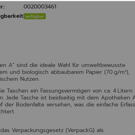
r.:
0020003461
gbarkeit
verfügbar
en A“ sind die ideale Wahl für umweltbewusste
rem und biologisch abbaubarem Papier (70 g/m²),
tischem Nutzen.
die Taschen ein Fassungsvermögen von ca. 4 Litern
en. Jede Tasche ist beidseitig mit dem Apotheken 
 der Bodenfalte versehen, was die einfache Erfas
htert.
r das Verpackungsgesetz (VerpackG) als