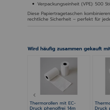
Verpackungseinheit (VPE): 500 St
Diese Papiertragetaschen kombiniere
rechtliche Sicherheit – perfekt für je
Wird häufig zusammen gekauft mit
6 mm Premium Weiß – für Epson TM-J 7000/7200/
Thermorollen mit EC-Druck phenolfre
Thermor
6 mm
 für Epson
0/7600/77
PREV
Thermorollen mit EC-
Thermo
Druck phenolfrei 14m
Druck 