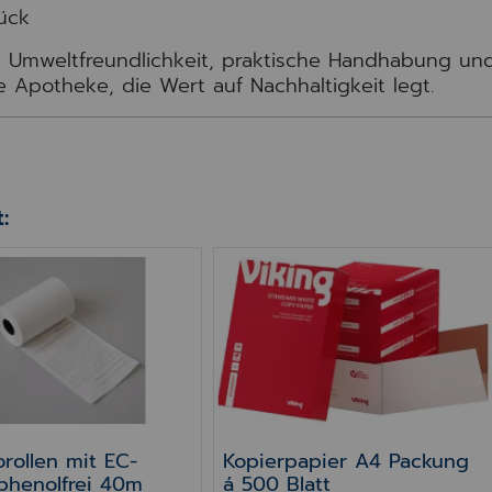
ück
n Umweltfreundlichkeit, praktische Handhabung un
de Apotheke, die Wert auf Nachhaltigkeit legt.
:
7500/7600/7700/8000
i 14m
ollen mit EC-Druck phenolfrei 40m
Kopierpapier A4 Packung á 
rollen mit EC-
Kopierpapier A4 Packung
phenolfrei 40m
á 500 Blatt