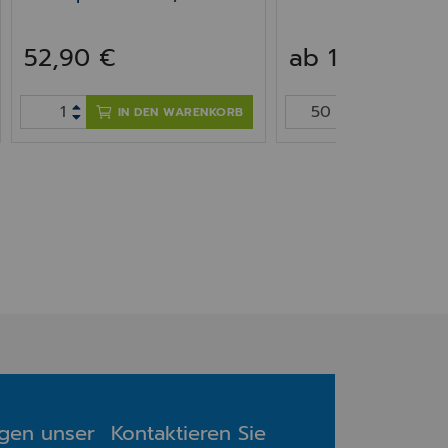
Original für Apotheken-
Drucker TM-J 7200/7700
52,90 €
ab 1,05 €
IN DEN WARENKORB
IN DEN W
agen unser
Kontaktieren Sie