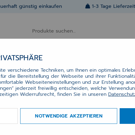
uerhaft günstig einkaufen
1-3 Tage Lieferzei
RIVATSPHÄRE
Alle Artikel
Über Uns
Kontakt
e verschiedene Techniken, um Ihnen ein optimales Erlebn
ür die Bereitstellung der Webseite und ihrer Funktionali
CHEN
PAPIER-TRAGETASCHEN „APOTHEKEN A“ – 500 STÜCK
komfortable Webseiteneinstellungen und zur Erstellung an
pier-Tragetaschen „Apotheken
lungen“ jederzeit freiwillig entscheiden, welche Verwendu
 – 500 Stück
zeitigen Widerrufsrecht, finden Sie in unseren
Datenschu
r-Tragetaschen „Apotheken A“ – 500 Stück
NOTWENDIGE AKZEPTIEREN
tfreundliche Papiertragetaschen für Apotheken,
m², mit Seitenfalte und Boden, 18x23x8 cm, 500 St