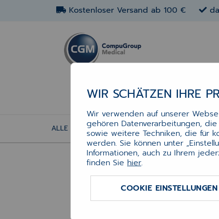
Kostenloser Versand ab 100 €
da
WIR SCHÄTZEN IHRE P
Wir verwenden auf unserer Webseit
gehören Datenverarbeitungen, die f
ALLE ARTIKEL
BÜROBEDARF
TRAGETAS
sowie weitere Techniken, die für 
Pa
werden. Sie können unter „Einstel
A“
Informationen, auch zu Ihrem jeder
finden Sie
hier
.
Papie
COOKIE EINSTELLUNGEN
Umwel
70 g/