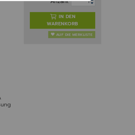
Anzahl:
IN DEN
WARENKORB
AUF DIE MERKLISTE
A
sung