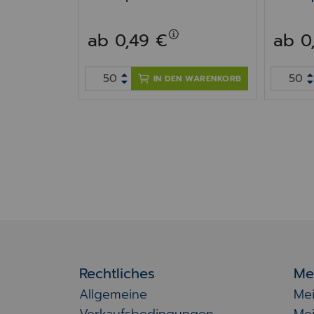
ab 0,49 €
ab 0
N WARENKORB
IN DEN WARENKORB
Rechtliches
Me
Allgemeine
Me