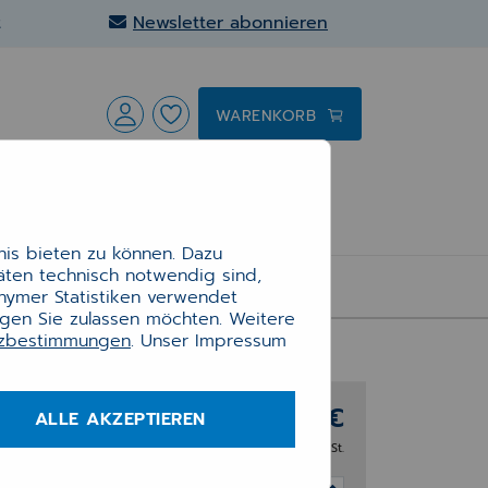
t
Newsletter abonnieren
WARENKORB
is bieten zu können. Dazu
täten technisch notwendig sind,
onymer Statistiken verwendet
ngen Sie zulassen möchten. Weitere
tzbestimmungen
. Unser Impressum
79,90 €
ALLE AKZEPTIEREN
zzgl. 19% MwSt.
ück.