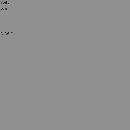
htet
 wir
es wie