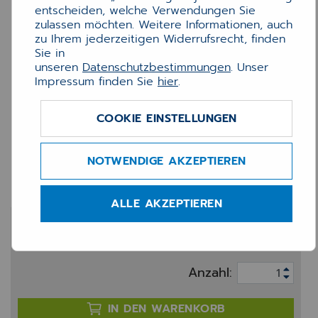
entscheiden, welche Verwendungen Sie
zulassen möchten. Weitere Informationen, auch
zu Ihrem jederzeitigen Widerrufsrecht, finden
Sie in
unseren
Datenschutzbestimmungen
. Unser
Impressum finden Sie
hier
.
COOKIE EINSTELLUNGEN
ALBIS MEDIDISC Archiv-
NOTWENDIGE AKZEPTIEREN
DVD rot
ALLE AKZEPTIEREN
2,69 €
zzgl. 19% MwSt.
Anzahl:
IN DEN WARENKORB