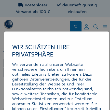
Kostenloser
dauerhaft günstig
Versand ab 100 €
einkaufen
DRUCKERPATRONEN, BÄNDER...
WIR SCHÄTZEN IHRE
35 Artikel auf 2 Seiten
Tintenpatronen
PRIVATSPHÄRE
35 Artikel auf 2 Seiten
Sortierung
Wir verwenden auf unserer Webseite
verschiedene Techniken, um Ihnen ein
Artikel pro Seite
optimales Erlebnis bieten zu können. Dazu
gehören Datenverarbeitungen, die für die
Bereitstellung der Webseite und ihrer
Funktionalitäten technisch notwendig sind,
Angebote anzeigen für
sowie weitere Techniken, die für komfortable
Webseiteneinstellungen und zur Erstellung
Druckerpatronen, Bänder...
anonymer Statistiken verwendet werden. Sie
können unter „Einstellungen“ jederzeit freiwillig