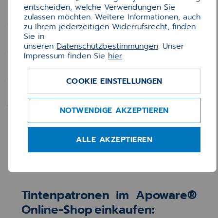
entscheiden, welche Verwendungen Sie
Tintenpatronen
zulassen möchten. Weitere Informationen, auch
zu Ihrem jederzeitigen Widerrufsrecht, finden
Farbbänder
Sie in
unseren
Datenschutzbestimmungen
. Unser
Impressum finden Sie
hier
.
Toner & Trommel etc.
COOKIE EINSTELLUNGEN
Wartungsboxen/ Abfallbehälter
NOTWENDIGE AKZEPTIEREN
Tintenpatronen
Tintenpatronen
Vorherige
1
2
Nächste Seite
Tintenpatronen
Zurück
Vor
Seite
ALLE AKZEPTIEREN
Tintenpatronen im Apoware®
Online-Shop einkaufen: