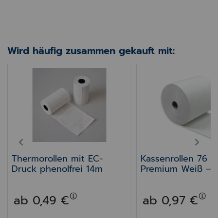
Wird häufig zusammen gekauft mit:
ng Papier, weiß 70 mm EpSON TM-U925/930/950
Thermorollen mit EC-Druck phenolfrei 14m
Kassenrollen 76 
PREV
NEXT
Thermorollen mit EC-
Kassenrollen 76 
Druck phenolfrei 14m
Premium Weiß – f
TM-J
7000/7200/7500
ab 0,49 €
ab 0,97 €
00/8000