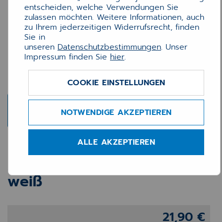
entscheiden, welche Verwendungen Sie
zulassen möchten. Weitere Informationen, auch
zu Ihrem jederzeitigen Widerrufsrecht, finden
Sie in
unseren
Datenschutzbestimmungen
. Unser
Impressum finden Sie
hier
.
COOKIE EINSTELLUNGEN
NOTWENDIGE AKZEPTIEREN
ALLE AKZEPTIEREN
Universal-Etiketten 45,7 x
21,2 mm, wiederablösbar,
weiß
21,90 €