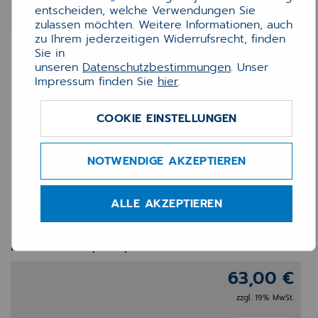
entscheiden, welche Verwendungen Sie
zulassen möchten. Weitere Informationen, auch
zu Ihrem jederzeitigen Widerrufsrecht, finden
Sie in
unseren
Datenschutzbestimmungen
. Unser
Impressum finden Sie
hier
.
COOKIE EINSTELLUNGEN
Logitech MK470 Slim –
NOTWENDIGE AKZEPTIEREN
Kabellose Tastatur & Maus
Kombi (weiß)
ALLE AKZEPTIEREN
Logitech MK470 Slim – Kabellose Tastatur &
Maus Kombi (weiß)
63,00 €
zzgl. 19% MwSt.