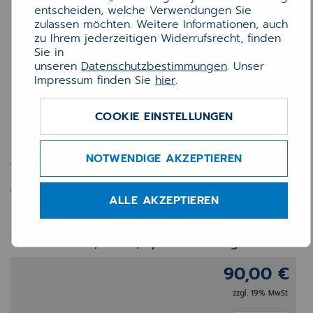
entscheiden, welche Verwendungen Sie
zulassen möchten. Weitere Informationen, auch
zu Ihrem jederzeitigen Widerrufsrecht, finden
Sie in
unseren
Datenschutzbestimmungen
. Unser
Impressum finden Sie
hier
.
COOKIE EINSTELLUNGEN
Zebra Soft Holster TC22 /
NOTWENDIGE AKZEPTIEREN
TC27 – Robuste Schutzhülle
für Apothekenbetrieb
ALLE AKZEPTIEREN
Das praktische Trageholster für Zebra TC22 &
TC27 – sicher, leicht, apothekentauglich
90,00 €
zzgl. 19% MwSt.