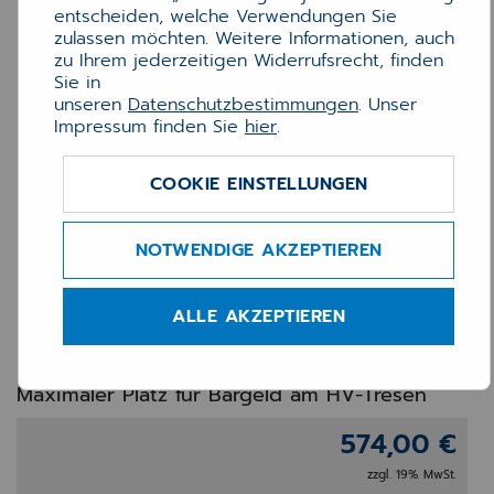
entscheiden, welche Verwendungen Sie
zulassen möchten. Weitere Informationen, auch
zu Ihrem jederzeitigen Widerrufsrecht, finden
Sie in
unseren
Datenschutzbestimmungen
. Unser
Impressum finden Sie
hier
.
COOKIE EINSTELLUNGEN
APG Cash Drawer 46 cm
NOTWENDIGE AKZEPTIEREN
VAR – Großformat-
Kassenschublade für
ALLE AKZEPTIEREN
Apotheken
Maximaler Platz für Bargeld am HV-Tresen
574,00 €
zzgl. 19% MwSt.