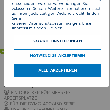
entscheiden, welche Verwendungen Sie
zulassen möchten. Weitere Informationen, auch
zu Ihrem jederzeitigen Widerrufsrecht, finden
Sie in
unseren
Datenschutzbestimmungen
. Unser
Impressum finden Sie
hier
.
COOKIE EINSTELLUNGEN
DYMO LabelWriter Print
Netzwerkfähig
NOTWENDIGE AKZEPTIEREN
Server – Netzwerkadapter
für DYMO Etikettendrucker
ALLE AKZEPTIEREN
Machen Sie Ihren DYMO netzwerkfähig –
drucken von jedem Arbeitsplatz
EIN DRUCKER FÜR MEHRERE
ARBEITSPLÄTZE
FÜR DIE DYMO 400/450-SERIE
USB REIN, ETHERNET RAUS