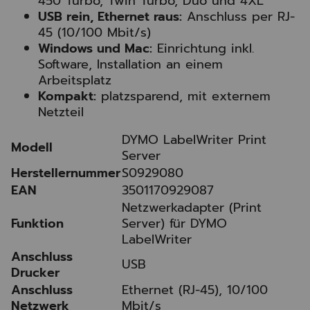
450 Turbo, Twin Turbo, Duo und 4XL
USB rein, Ethernet raus:
Anschluss per RJ-
45 (10/100 Mbit/s)
Windows und Mac:
Einrichtung inkl.
Software, Installation an einem
Arbeitsplatz
Kompakt:
platzsparend, mit externem
Netzteil
DYMO LabelWriter Print
Modell
Server
Herstellernummer
S0929080
EAN
3501170929087
Netzwerkadapter (Print
Funktion
Server) für DYMO
LabelWriter
Anschluss
USB
Drucker
Anschluss
Ethernet (RJ-45), 10/100
Netzwerk
Mbit/s