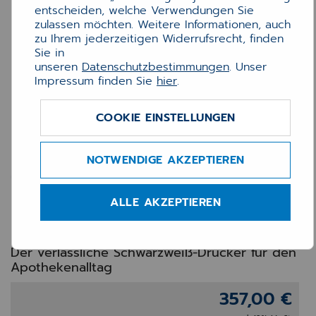
entscheiden, welche Verwendungen Sie
zulassen möchten. Weitere Informationen, auch
zu Ihrem jederzeitigen Widerrufsrecht, finden
Sie in
unseren
Datenschutzbestimmungen
. Unser
Impressum finden Sie
hier
.
COOKIE EINSTELLUNGEN
Brother HL-L5100DN –
NOTWENDIGE AKZEPTIEREN
S/W-Laserdrucker für
Apotheken | A4, Duplex,
ALLE AKZEPTIEREN
LAN, schnell & robust
Der verlässliche Schwarzweiß-Drucker für den
Apothekenalltag
357,00 €