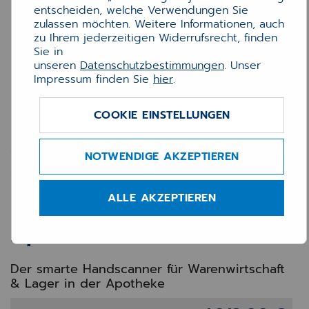
entscheiden, welche Verwendungen Sie
zulassen möchten. Weitere Informationen, auch
zu Ihrem jederzeitigen Widerrufsrecht, finden
Sie in
unseren
Datenschutzbestimmungen
. Unser
Impressum finden Sie
hier
.
COOKIE EINSTELLUNGEN
Zebra TC22 MDE Barcode
NOTWENDIGE AKZEPTIEREN
Scanner (WiFi, ohne
Mobilfunk) – Mobiles
ALLE AKZEPTIEREN
Datenerfassungsgerät für
Apotheken
Der smarte Handscanner für Warenwirtschaft
& Lager in der Apotheke