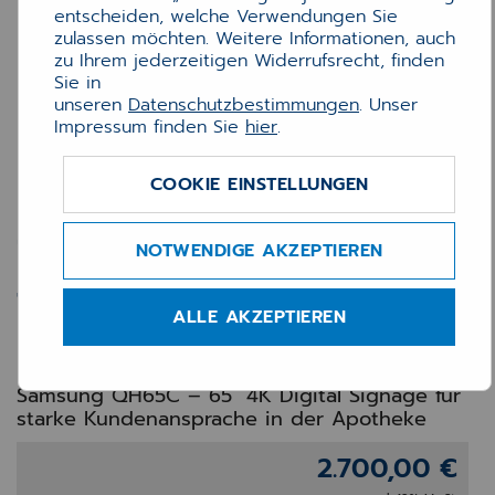
entscheiden, welche Verwendungen Sie
zulassen möchten. Weitere Informationen, auch
zu Ihrem jederzeitigen Widerrufsrecht, finden
Sie in
unseren
Datenschutzbestimmungen
. Unser
Impressum finden Sie
hier
.
COOKIE EINSTELLUNGEN
Samsung QH65C 65" 4K
NOTWENDIGE AKZEPTIEREN
Digital Signage Display –
700 cd/m² für Apotheken
ALLE AKZEPTIEREN
Innenbereich
Samsung QH65C – 65" 4K Digital Signage für
starke Kundenansprache in der Apotheke
2.700,00 €