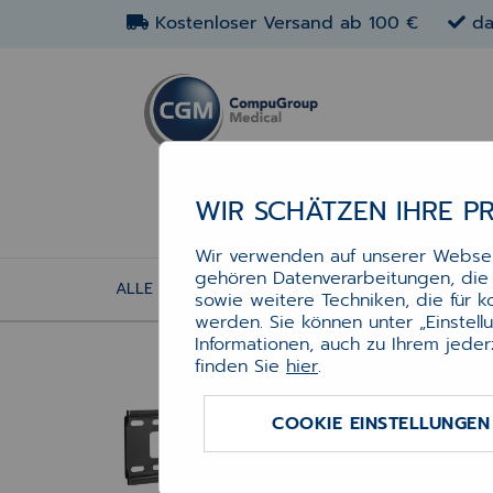
Kostenloser Versand ab 100 €
da
WIR SCHÄTZEN IHRE P
Wir verwenden auf unserer Webseit
gehören Datenverarbeitungen, die f
ALLE ARTIKEL
HARDWARE
MONITOR WA
sowie weitere Techniken, die für 
Mon
werden. Sie können unter „Einstel
Hal
Informationen, auch zu Ihrem jeder
finden Sie
hier
.
Si
COOKIE EINSTELLUNGEN
Wandh
Displ