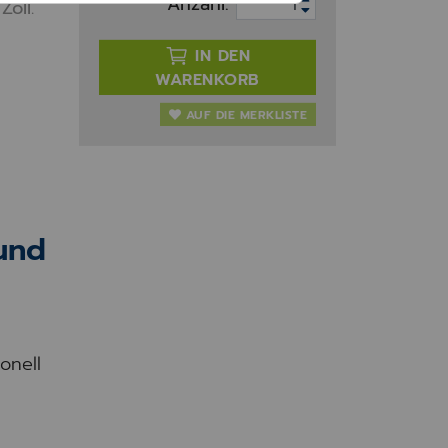
Anzahl:
oll.
IN DEN
WARENKORB
AUF DIE MERKLISTE
und
onell