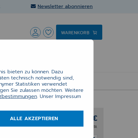
t
Newsletter abonnieren
WARENKORB
is bieten zu können. Dazu
täten technisch notwendig sind,
SIGNAGE
onymer Statistiken verwendet
ngen Sie zulassen möchten. Weitere
tzbestimmungen
. Unser Impressum
87,00 €
ALLE AKZEPTIEREN
 &
zzgl. 19% MwSt.