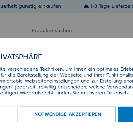
uerhaft günstig einkaufen
1-3 Tage Lieferzei
RIVATSPHÄRE
Alle Artikel
Über Uns
Kontakt
e verschiedene Techniken, um Ihnen ein optimales Erlebn
ür die Bereitstellung der Webseite und ihrer Funktionali
NDHALTERUNG BIS 55" – HALTERUNG FÜR DISPLAYS & DIGITAL 
komfortable Webseiteneinstellungen und zur Erstellung an
itor Wandhalterung bis 55" –
lungen“ jederzeit freiwillig entscheiden, welche Verwendu
terung für Displays & Digital
zeitigen Widerrufsrecht, finden Sie in unseren
Datenschu
gnage
NOTWENDIGE AKZEPTIEREN
alterung bis 55" – Sichere Montage für Monitore
ays