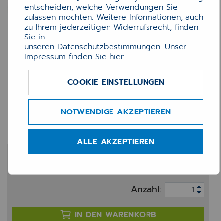
entscheiden, welche Verwendungen Sie
zulassen möchten. Weitere Informationen, auch
zu Ihrem jederzeitigen Widerrufsrecht, finden
Sie in
unseren
Datenschutzbestimmungen
. Unser
Impressum finden Sie
hier
.
COOKIE EINSTELLUNGEN
Ersatzkissen blau für
NOTWENDIGE AKZEPTIEREN
Modell 4911
ALLE AKZEPTIEREN
5,49 €
zzgl. 19% MwSt.
Anzahl:
IN DEN WARENKORB