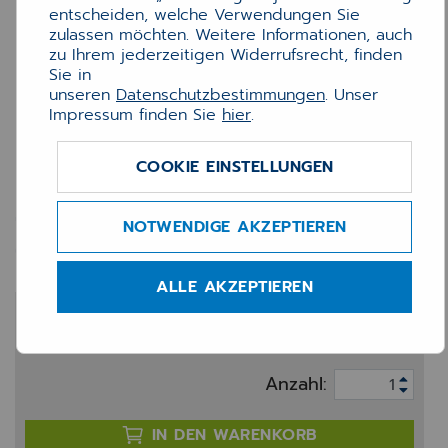
entscheiden, welche Verwendungen Sie
zulassen möchten. Weitere Informationen, auch
zu Ihrem jederzeitigen Widerrufsrecht, finden
Sie in
unseren
Datenschutzbestimmungen
. Unser
Impressum finden Sie
hier
.
COOKIE EINSTELLUNGEN
Stempelkissen schwarz
NOTWENDIGE AKZEPTIEREN
5200/5430
ALLE AKZEPTIEREN
5,49 €
zzgl. 19% MwSt.
Anzahl:
IN DEN WARENKORB