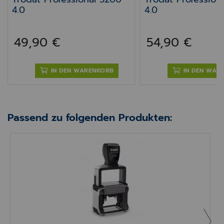
4.0
4.0
49,90 €
54,90 €
IN DEN WARENKORB
IN DEN WAR
Passend zu folgenden Produkten:
Trodat Professional 5200 4.0
T