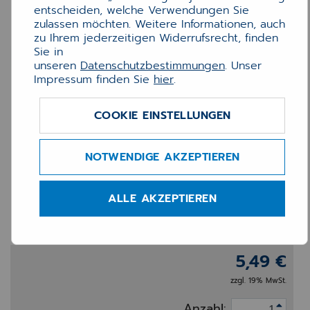
entscheiden, welche Verwendungen Sie
zulassen möchten. Weitere Informationen, auch
zu Ihrem jederzeitigen Widerrufsrecht, finden
Sie in
unseren
Datenschutzbestimmungen
. Unser
Impressum finden Sie
hier
.
COOKIE EINSTELLUNGEN
NOTWENDIGE AKZEPTIEREN
Ersatzkissen schwarz für
ALLE AKZEPTIEREN
Modell 4911
5,49 €
zzgl. 19% MwSt.
Anzahl: