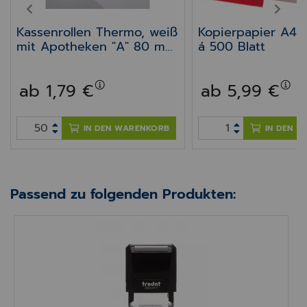
PREV
NEXT
Kassenrollen Thermo, weiß
Kopierpapier A4 
mit Apotheken "A" 80 mm
á 500 Blatt
Epson TM-T88V/ TM-
H5000/ TM-m30II, TM-
ab 1,79 €
ab 5,99 €
M30III
IN DEN WARENKORB
IN DEN 
Passend zu folgenden Produkten:
Trodat Printy 4911 (Version 4.0)